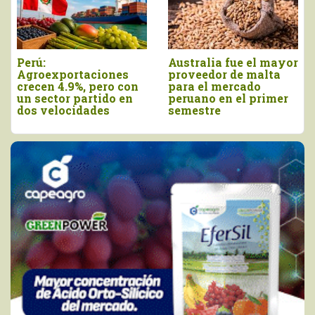
tralia fue el mayor
Agroexportaciones no
Decla
veedor de malta
tradicionales de Perú
viern
a el mercado
a Estados Unidos
como 
uano en el primer
cayeron en valor 17%
de la
estre