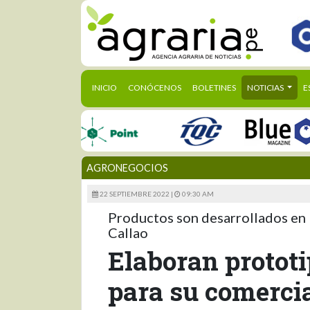
(CURRENT)
INICIO
CONÓCENOS
BOLETINES
NOTICIAS
E
AGRONEGOCIOS
22 SEPTIEMBRE 2022 |
09:30 AM
Productos son desarrollados en 
Callao
Elaboran protot
para su comerci