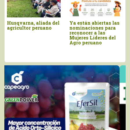
AGROFEST es el
Crece interés de
movimiento que
empresas por
impulsa una visión de
participar en “Mujeres
país para convertir al
Líderes del Agro”
Perú en la Capital
Mundial del Agro y la
Alimentación.