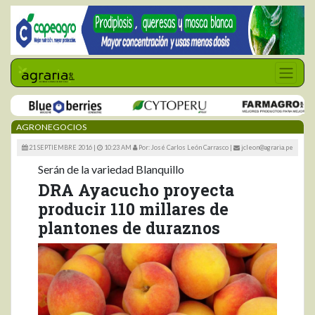
AGRONEGOCIOS
21 SEPTIEMBRE 2016 |
10:23 AM
Por: José Carlos León Carrasco
|
jcleon@agraria.pe
Serán de la variedad Blanquillo
DRA Ayacucho proyecta
producir 110 millares de
plantones de duraznos