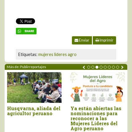
Enviar
Imprimir
Etiquetas:
mujeres lideres agro
Más de: Publirreportajes
usqvarna, aliada del
Ya están abiertas las
AGR
gricultor peruano
nominaciones para
mov
reconocer a las
imp
Mujeres Líderes del
país
Agro peruano
Perú