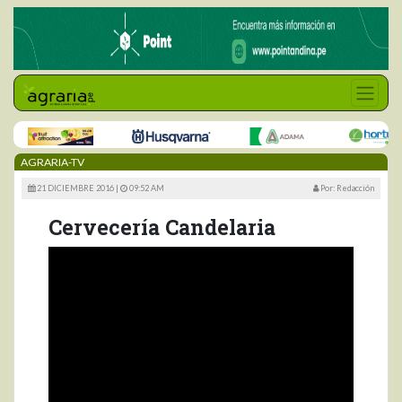
AGRARIA-TV
21 DICIEMBRE 2016 |
09:52 AM
Por: Redacción
Cervecería Candelaria