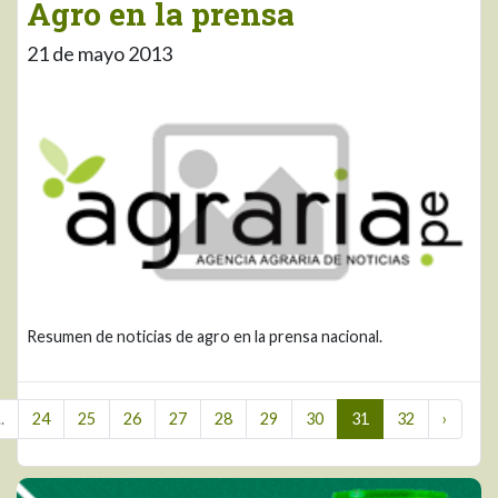
Agro en la prensa
21 de mayo 2013
Resumen de noticias de agro en la prensa nacional.
..
24
25
26
27
28
29
30
31
32
›