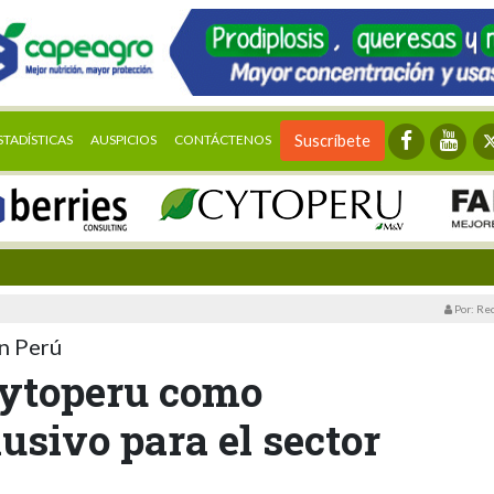
STADÍSTICAS
AUSPICIOS
CONTÁCTENOS
Suscríbete
Por: Re
n Perú
Cytoperu como
lusivo para el sector