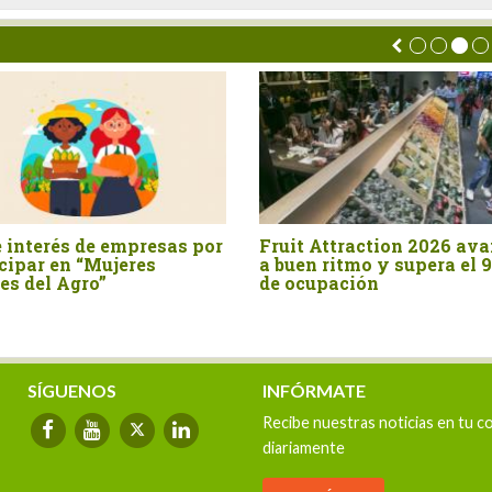
Fruit Attraction 2026 avanza
Hortus: Crecer t
a buen ritmo y supera el 90%
estar más cerca
de ocupación
SÍGUENOS
INFÓRMATE
Recibe nuestras noticias en tu c
diariamente