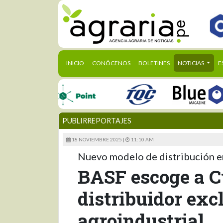
(CURRENT)
INICIO
CONÓCENOS
BOLETINES
NOTICIAS
E
PUBLIRREPORTAJES
18 NOVIEMBRE 2025 |
11:10 AM
Nuevo modelo de distribución e
BASF escoge a 
distribuidor exc
agroindustrial