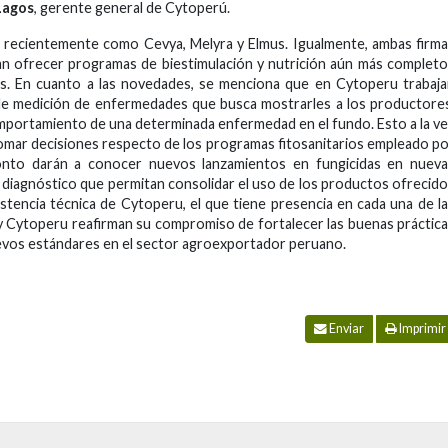
Lagos
, gerente general de Cytoperú.
recientemente como Cevya, Melyra y Elmus. Igualmente, ambas firm
an ofrecer programas de biestimulación y nutrición aún más complet
os. En cuanto a las novedades, se menciona que en Cytoperu trabaj
e medición de enfermedades que busca mostrarles a los productore
comportamiento de una determinada enfermedad en el fundo. Esto a la v
mar decisiones respecto de los programas fitosanitarios empleado p
onto darán a conocer nuevos lanzamientos en fungicidas en nueva
diagnóstico que permitan consolidar el uso de los productos ofrecid
istencia técnica de Cytoperu, el que tiene presencia en cada una de l
y Cytoperu reafirman su compromiso de fortalecer las buenas práctic
nuevos estándares en el sector agroexportador peruano.
Enviar
Imprimir