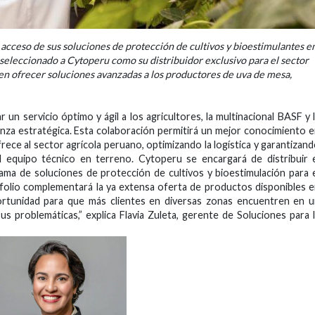
 acceso de sus soluciones de protección de cultivos y bioestimulantes e
eleccionado a Cytoperu como su distribuidor exclusivo para el sector
 en ofrecer soluciones avanzadas a los productores de uva de mesa,
n servicio óptimo y ágil a los agricultores, la multinacional BASF y 
nza estratégica. Esta colaboración permitirá un mejor conocimiento 
ece al sector agrícola peruano, optimizando la logística y garantizan
el equipo técnico en terreno. Cytoperu se encargará de distribuir 
ama de soluciones de protección de cultivos y bioestimulación para 
afolio complementará la ya extensa oferta de productos disponibles 
tunidad para que más clientes en diversas zonas encuentren en u
us problemáticas,” explica Flavia Zuleta, gerente de Soluciones para 