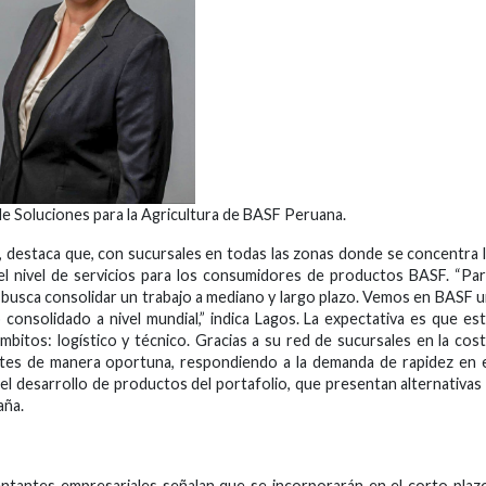
de Soluciones para la Agricultura de BASF Peruana.
 destaca que, con sucursales en todas las zonas donde se concentra 
 el nivel de servicios para los consumidores de productos BASF. “Pa
e busca consolidar un trabajo a mediano y largo plazo. Vemos en BASF 
 consolidado a nivel mundial,” indica Lagos. La expectativa es que es
ámbitos: logístico y técnico. Gracias a su red de sucursales en la cos
ntes de manera oportuna, respondiendo a la demanda de rapidez en 
l desarrollo de productos del portafolio, que presentan alternativas
aña.
ntantes empresariales señalan que se incorporarán en el corto plaz