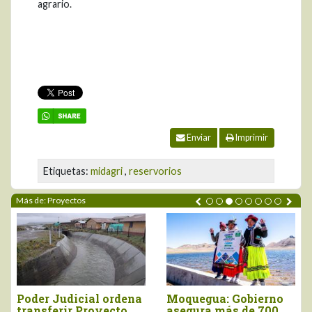
agrario.
Enviar
Imprimir
Etiquetas:
midagri
,
reservorios
Más de: Proyectos
Poder Judicial ordena
Moquegua: Gobierno
transferir Proyecto
asegura más de 700