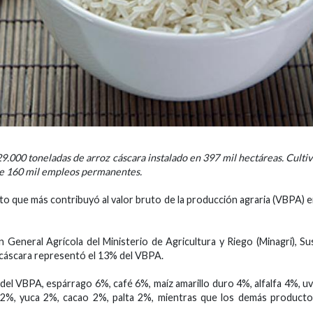
9.000 toneladas de arroz cáscara instalado en 397 mil hectáreas. Culti
de 160 mil empleos permanentes.
cto que más contribuyó al valor bruto de la producción agraria (VBPA) 
n General Agrícola del Ministerio de Agricultura y Riego (Minagri), Su
z cáscara representó el 13% del VBPA.
 del VBPA, espárrago 6%, café 6%, maíz amarillo duro 4%, alfalfa 4%, u
 2%, yuca 2%, cacao 2%, palta 2%, mientras que los demás product