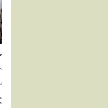
vo
en
si
va
os