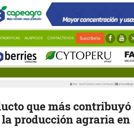
STADÍSTICAS
AUSPICIOS
CONTÁCTENOS
Suscríbete
Por: José Carlos León Carrasco
|
jcleon@agr
ducto que más contribuyó
e la producción agraria en