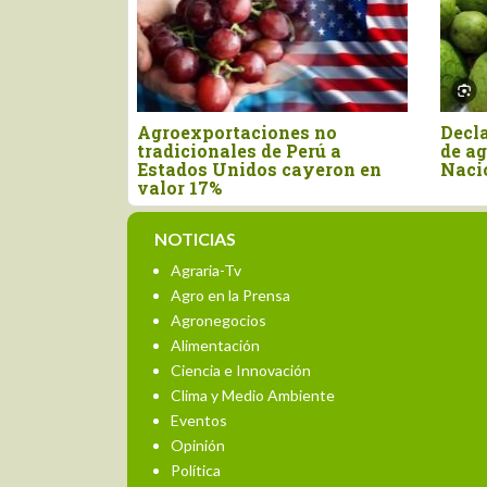
Agroexportaciones no
Declaran el segundo
tradicionales de Perú a
de agosto como el Dí
Estados Unidos cayeron en
Nacional de la Chir
valor 17%
NOTICIAS
Agraria-Tv
Agro en la Prensa
Agronegocios
Alimentación
Ciencia e Innovación
Clima y Medio Ambiente
Eventos
Opinión
Política