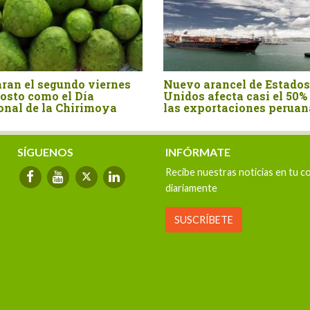
 viernes
Nuevo arancel de Estados
Perú im
a
Unidos afecta casi el 50% de
por US$
imoya
las exportaciones peruanas
primer 
SÍGUENOS
INFÓRMATE
Recibe nuestras noticias en tu c
diariamente
SUSCRÍBETE