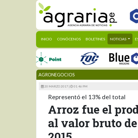
(CURRENT)
INICIO
CONÓCENOS
BOLETINES
NOTICIAS
E
AGRONEGOCIOS
20 MARZO 2017 |
01:46 PM
Representó el 13% del total
Arroz fue el pro
al valor bruto d
2015