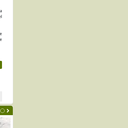
ra
el
de
e