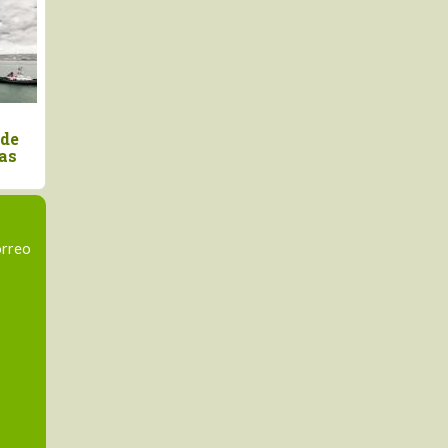
portó canela entera
La castaña amazónica, el
 15.4 millones en el
fruto que demuestra que el
semestre del año
bosque en pie también
exporta
orreo