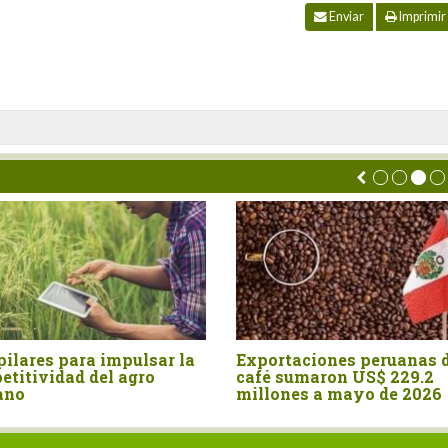
Enviar
Imprimir
pulsar la
Exportaciones peruanas de
Perú: 
agro
café sumaron US$ 229.2
crecen 
millones a mayo de 2026
sector 
veloci