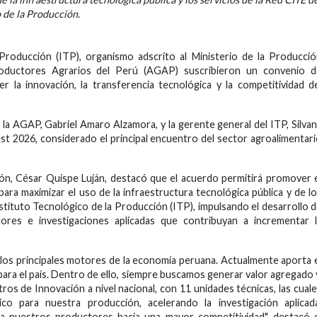
o de la Producción.
 Producción (ITP), organismo adscrito al Ministerio de la Producci
roductores Agrarios del Perú (AGAP) suscribieron un convenio d
cer la innovación, la transferencia tecnológica y la competitividad d
 la AGAP, Gabriel Amaro Alzamora, y la gerente general del ITP, Silva
est 2026, considerado el principal encuentro del sector agroalimentar
ión, César Quispe Luján, destacó que el acuerdo permitirá promover 
para maximizar el uso de la infraestructura tecnológica pública y de l
nstituto Tecnológico de la Producción (ITP), impulsando el desarrollo 
ores e investigaciones aplicadas que contribuyan a incrementar l
los principales motores de la economía peruana. Actualmente aporta 
para el país. Dentro de ello, siempre buscamos generar valor agregado 
os de Innovación a nivel nacional, con 11 unidades técnicas, las cual
o para nuestra producción, acelerando la investigación aplicada
 nuestros productores hacia una mayor competitividad", destacó e