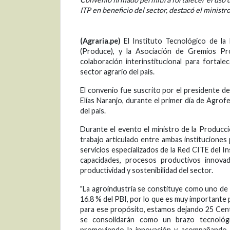
ITP en beneficio del sector, destacó el ministr
(Agraria.pe)
El Instituto Tecnológico de la
(Produce), y la Asociación de Gremios P
colaboración interinstitucional para fortale
sector agrario del país.
El convenio fue suscrito por el presidente de
Elías Naranjo, durante el primer día de Agrof
del país.
Durante el evento el ministro de la Producc
trabajo articulado entre ambas instituciones 
servicios especializados de la Red CITE del I
capacidades, procesos productivos innovad
productividad y sostenibilidad del sector.
"La agroindustria se constituye como uno de 
16.8 % del PBI, por lo que es muy importante 
para ese propósito, estamos dejando 25 Centr
se consolidarán como un brazo tecnológic
promoviendo la innovación y acompañando a