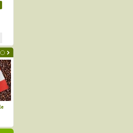
Agroexportaciones
Australia fue el mayor
4.9%, pero con un
proveedor de malta para el
partido en dos
mercado peruano en el prim
dades
semestre