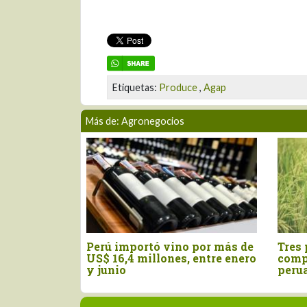
Etiquetas:
Produce
,
Agap
Más de: Agronegocios
Perú importó vino por más de
Tres pilares para im
US$ 16,4 millones, entre enero
competitividad del 
y junio
peruano