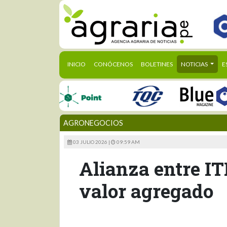
(CURRENT)
INICIO
CONÓCENOS
BOLETINES
NOTICIAS
E
AGRONEGOCIOS
03 JULIO 2026 |
09:59 AM
Alianza entre I
valor agregado