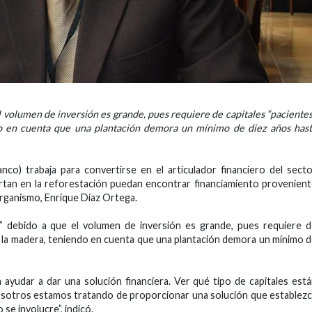
 volumen de inversión es grande, pues requiere de capitales “pacientes
o en cuenta que una plantación demora un mínimo de diez años has
o) trabaja para convertirse en el articulador financiero del sect
viertan en la reforestación puedan encontrar financiamiento provenien
 organismo, Enrique Díaz Ortega.
” debido a que el volumen de inversión es grande, pues requiere 
de la madera, teniendo en cuenta que una plantación demora un mínimo 
yudar a dar una solución financiera. Ver qué tipo de capitales est
Nosotros estamos tratando de proporcionar una solución que establez
 se involucre”, indicó.