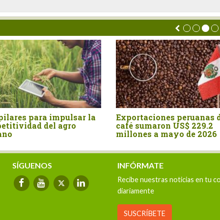
pilares para impulsar la
Exportaciones peruanas 
etitividad del agro
café sumaron US$ 229.2
ano
millones a mayo de 2026
SÍGUENOS
INFÓRMATE
Recibe nuestras noticias en tu c
diariamente
SUSCRÍBETE