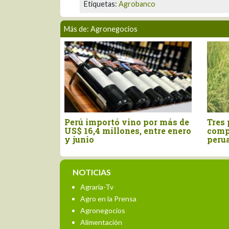
Etiquetas:
Agrobanco
Más de: Agronegocios
ificación
Perú importó vino por más de
Tres 
el orégano
US$ 16,4 millones, entre enero
comp
igencia
y junio
peru
NOTICIAS
Agraria-Tv
Agro en la Prensa
Agronegocios
Alimentación