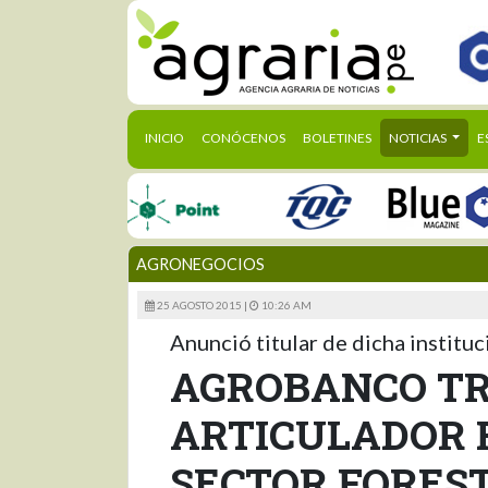
(CURRENT)
INICIO
CONÓCENOS
BOLETINES
NOTICIAS
E
AGRONEGOCIOS
25 AGOSTO 2015 |
10:26 AM
Anunció titular de dicha institu
AGROBANCO TR
ARTICULADOR 
SECTOR FORES