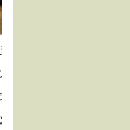
”,
ta
or
te
de
de
án
ca