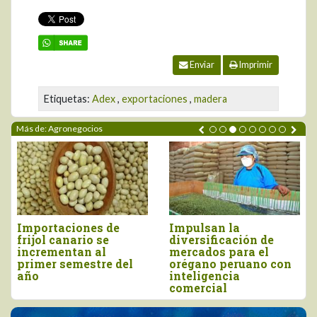
Enviar
Imprimir
Etiquetas:
Adex
,
exportaciones
,
madera
Más de: Agronegocios
Perú importó vino por
Tres pilares para
más de US$ 16,4
impulsar la
millones, entre enero
competitividad del
y junio
agro peruano