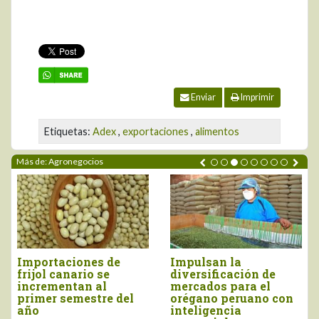
Enviar
Imprimir
Etiquetas:
Adex
,
exportaciones
,
alimentos
Más de: Agronegocios
es de
Impulsan la
Perú importó 
o se
diversificación de
más de US$ 16
 al
mercados para el
millones, entr
stre del
orégano peruano con
y junio
inteligencia