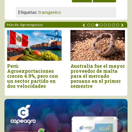
Etiquetas:
transgenico
Más de: Agronegocios
ustralia fue el mayor
Agroexportaciones no
Dec
proveedor de malta
tradicionales de Perú
vie
para el mercado
a Estados Unidos
com
eruano en el primer
cayeron en valor 17%
de 
semestre